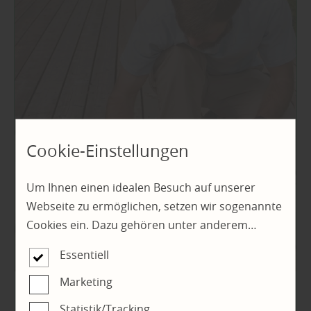
Cookie-Einstellungen
Um Ihnen einen idealen Besuch auf unserer
Webseite zu ermöglichen, setzen wir sogenannte
Cookies ein. Dazu gehören unter anderem
Cookies, die für die Steuerung und den
Essentiell
reibungslosen Betrieb unserer kommerziellen
Unternehmensseite notwendig sind. Zusätzlich
Marketing
verwenden wir Cookies zur anonymen Erhebung
Farben
|
Holz
Statistik/Tracking