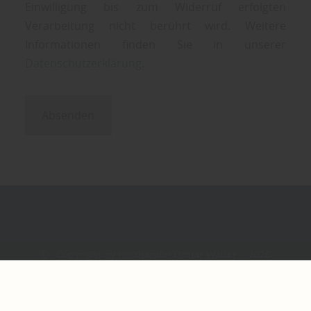
Einwilligung bis zum Widerruf erfolgten
Verarbeitung nicht berührt wird. Weitere
Informationen finden Sie in unserer
Datenschutzerklärung
.
Absenden
Copyright by Holzhandel Otmar Walter - 2026
In Kooperation mit dem