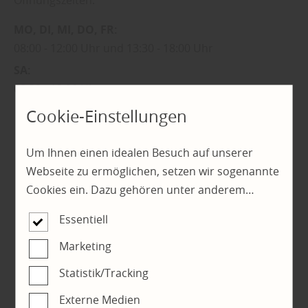
MO
DI
MI
DO
FR
08:00
12:00 Uhr
13:30
18:00 Uhr
SA
08:30
12:00 Uhr
Cookie-Einstellungen
Um Ihnen einen idealen Besuch auf unserer
Wir freuen uns auf Ihre Nachricht
Webseite zu ermöglichen, setzen wir sogenannte
Cookies ein. Dazu gehören unter anderem
* Pflichtfelder
Cookies, die für die Steuerung und den
Essentiell
reibungslosen Betrieb unserer kommerziellen
Unternehmensseite notwendig sind. Zusätzlich
Marketing
verwenden wir Cookies zur anonymen Erhebung
Statistik/Tracking
von Statistiken sowie solche, die zur Ausspielung
Externe Medien
und Anzeige personalisierter Inhalte auch nach