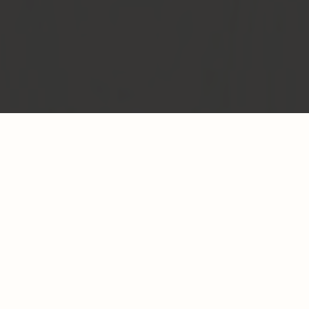
Glasschiebetüren für helle Räume und
besseren Durchblick
Mit Schiebetüren lassen sich große Räume clever
nutzen. Abtrennung im Alltag - Offenheit für große