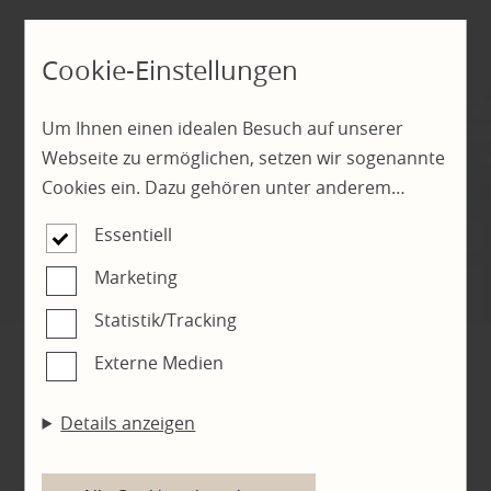
Cookie-Einstellungen
Um Ihnen einen idealen Besuch auf unserer
Webseite zu ermöglichen, setzen wir sogenannte
Cookies ein. Dazu gehören unter anderem
Cookies, die für die Steuerung und den
Essentiell
reibungslosen Betrieb unserer kommerziellen
Unternehmensseite notwendig sind. Zusätzlich
Marketing
verwenden wir Cookies zur anonymen Erhebung
Statistik/Tracking
von Statistiken sowie solche, die zur Ausspielung
Externe Medien
und Anzeige personalisierter Inhalte auch nach
Glastüren und
dem Besuch unserer Webseite eingesetzt
Details anzeigen
werden können. Durch unsere Cookie-
Schiebetüren mit Stil!
Einstellungen können Sie selbst entscheiden, ob
und welche Cookies Sie zulassen möchten. Bitte