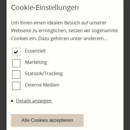
Cookie-Einstellungen
Erstes Anzeichen für eine zu hohe Feuchtigkeit auf
Um Ihnen einen idealen Besuch auf unserer
Holzwerkstoffplatten kann eine Verfärbung in grauen,
Webseite zu ermöglichen, setzen wir sogenannte
blauen und schwärzlichen Farbtönen sein. Der
Cookies ein. Dazu gehören unter anderem
sogenannte Bläuepilz ist generell nicht gefährlich,
Cookies, die für die Steuerung und den
doch er sollte als Alarmzeichen interpretiert werden.“
Essentiell
reibungslosen Betrieb unserer kommerziellen
Holzhandel Walter in Kindenheim weiter: „Die
Unternehmensseite notwendig sind. Zusätzlich
verursachende Feuchtigkeit kann ohne
Marketing
verwenden wir Cookies zur anonymen Erhebung
Schadensbehebung dazu führen, dass sich weitere,
Statistik/Tracking
von Statistiken sowie solche, die zur Ausspielung
zerstörerische Pilze ansiedeln. Neben dem
Externe Medien
und Anzeige personalisierter Inhalte auch nach
Schwärzepilz zeigen Penicillium (Grüner
dem Besuch unserer Webseite eingesetzt
Pinselschimmel) und Aspergillus versicolor
Details anzeigen
werden können. Durch unsere Cookie-
(Gießkannenschimmel) eine zu hohe Feuchtigkeit auf
Einstellungen können Sie selbst entscheiden, ob
dem Bauholz an. Hier muss getrocknet werden,
und welche Cookies Sie zulassen möchten. Bitte
andernfalls bietet der Untergrund neben Pilzen auch
Alle Cookies akzeptieren
beachten Sie, dass anhand Ihrer getätigten
Bakterien, Porlingen oder Schwämmen eine