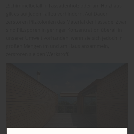
„Schimmelbefall in Fassadenholz oder am Holzhaus
gilt es auf jeden Fall zu verhindern. Auf Dauer
zerstören Pilzkolonien das Material der Fassade. Zwar
sind Pilzsporen in geringer Konzentration überall in
unserer Umwelt vorhanden, wenn sie sich jedoch in
großen Mengen im und am Haus ansammeln,
zerstören sie den Werkstoff.